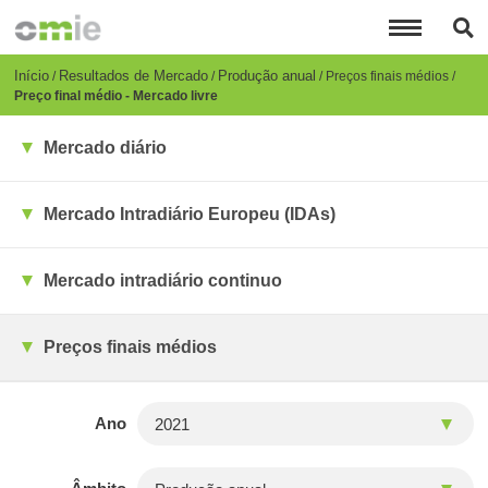
Passar
para
o
conteúdo
Breadcrumb
Início
Resultados de Mercado
Produção anual
Preços finais médios
principal
Preço final médio - Mercado livre
Mercado diário
Mercado Intradiário Europeu (IDAs)
Mercado intradiário continuo
Preços finais médios
Ano