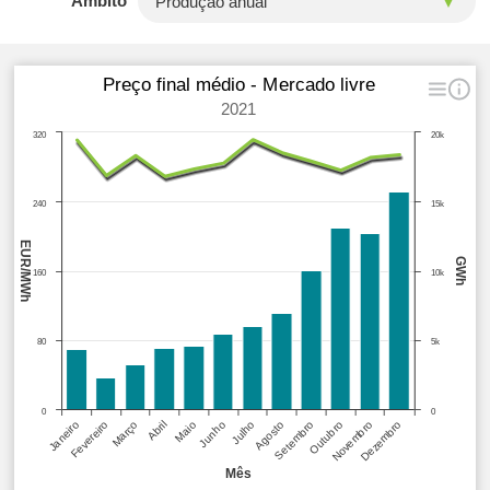
Âmbito
Preço final médio - Mercado livre
2021
320
20k
240
15k
EUR/MWh
GWh
160
10k
80
5k
0
0
Janeiro
Fevereiro
Março
Abril
Maio
Junho
Julho
Agosto
Setembro
Outubro
Novembro
Dezembro
Mês