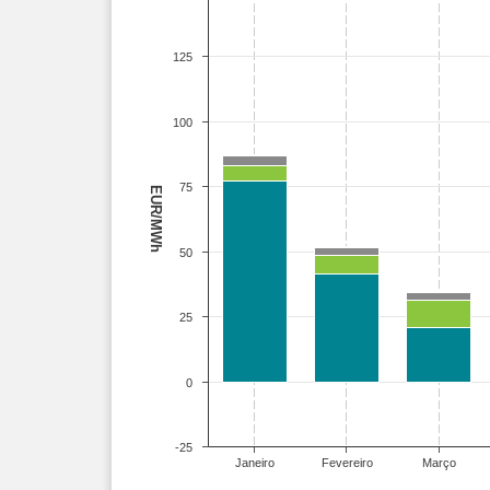
125
100
75
EUR/MWh
50
25
0
-25
Janeiro
Fevereiro
Março