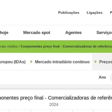
Publicações
Ligações
P
hoje
Mercado spot
Agentes
Serviço
inais médios
Componentes preço final - Comercializadoras de referênci
uropeu (IDAs)
Mercado intradiário continuo
Preços
Ano
nentes preço final - Comercializadoras de referê
2024