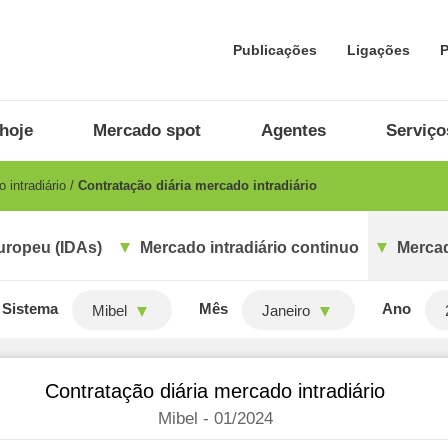
Publicações
Ligações
P
hoje
Mercado spot
Agentes
Serviço
 intradiário
Contratação diária mercado intradiário
uropeu (IDAs)
Mercado intradiário continuo
Mercad
Sistema
Mês
Ano
Mibel
Janeiro
Contratação diária mercado intradiário
Mibel - 01/2024