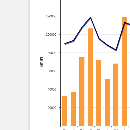
120000
100000
80000
kEUR
60000
40000
20000
0