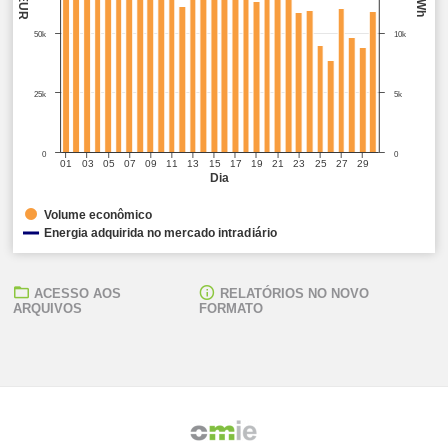
kEUR
MWh
50k
10k
25k
5k
0
0
01
03
05
07
09
11
13
15
17
19
21
23
25
27
29
Dia
Volume econômico
Energia adquirida no mercado intradiário
ACESSO AOS
RELATÓRIOS NO NOVO
ARQUIVOS
FORMATO