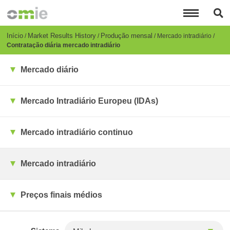
Passar
para
o
conteúdo
Breadcrumb
Início
Market Results History
Produção mensal
Mercado intradiário
principal
Contratação diária mercado intradiário
Mercado diário
Mercado Intradiário Europeu (IDAs)
Mercado intradiário continuo
Mercado intradiário
Preços finais médios