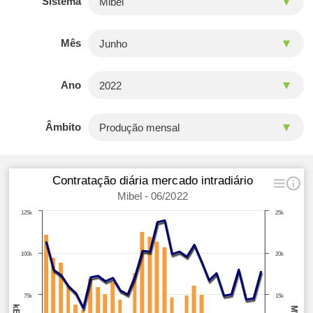
Sistema
Mês
Ano
Âmbito
Contratação diária mercado intradiário
Mibel - 06/2022
125k
25k
100k
20k
75k
15k