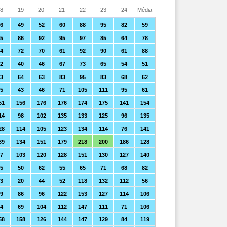
8
19
20
21
22
23
24
Média
6
49
52
60
88
95
82
59
5
86
92
95
97
85
64
78
84
72
70
61
92
90
61
88
2
40
46
67
73
65
54
51
3
64
63
83
95
83
68
62
5
43
46
71
105
111
95
61
51
156
176
176
174
175
141
154
14
98
102
135
133
125
96
135
28
114
105
123
134
114
76
141
39
134
151
179
218
200
186
128
7
103
120
128
151
130
127
140
5
50
62
55
65
71
68
82
3
20
44
52
118
132
112
56
9
86
96
122
153
127
114
106
74
69
104
112
147
111
71
106
58
158
126
144
147
129
84
119