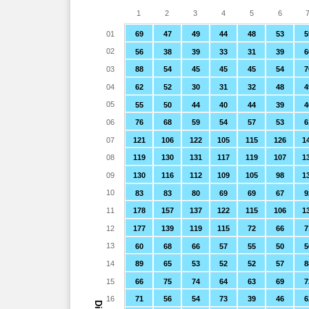
1
2
3
4
5
6
01
69
47
49
44
48
53
5
02
56
38
39
33
31
39
6
03
88
54
45
45
45
54
7
04
62
52
30
31
32
48
4
05
55
50
44
40
44
39
4
06
76
68
59
54
57
53
6
07
121
106
122
105
115
126
1
08
119
130
131
117
119
107
1
09
130
116
112
109
105
98
1
10
83
83
80
69
69
67
9
11
178
157
137
122
115
106
1
12
177
139
119
115
72
66
7
13
60
68
66
57
55
50
5
14
89
65
53
52
52
57
8
15
66
75
74
64
63
69
7
16
71
56
54
73
39
46
6
Dia