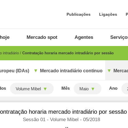
Publicações
Ligações
P
hoje
Mercado spot
Agentes
Serviço
 intradiário
Contratação horaria mercado intradiário por sessão
uropeu (IDAs)
Mercado intradiário continuo
Mercad
dos
Mês
Ano
Volume Mibel
Maio
ontratação horaria mercado intradiário por sessão
Sessão 01 - Volume Mibel - 05/2018