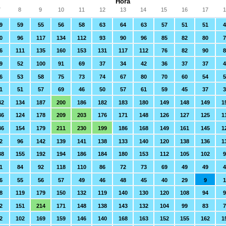
Hora
7
8
9
10
11
12
13
14
15
16
17
1
9
59
55
56
58
63
64
63
57
51
51
4
0
96
117
134
112
93
90
96
85
82
80
7
6
111
135
160
153
131
117
112
76
82
90
9
52
100
91
69
37
34
42
36
37
37
4
6
53
58
75
73
74
67
80
70
60
54
5
1
51
57
69
46
50
57
61
59
45
37
3
42
134
187
200
186
182
183
180
149
148
149
1
36
124
178
209
203
176
171
148
126
127
125
1
36
154
179
211
230
199
186
168
149
161
145
1
2
96
142
139
141
138
133
140
120
138
136
1
38
155
192
194
186
184
180
153
112
105
102
9
1
84
92
118
110
86
72
73
69
49
49
4
6
55
56
57
49
46
48
45
40
29
9
1
8
119
179
150
132
119
140
130
120
108
94
9
2
151
214
171
148
138
143
132
104
99
83
2
102
169
159
146
140
168
163
152
155
162
1