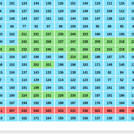
01
101
124
144
136
126
151
144
119
111
116
1
4
108
127
154
132
129
150
149
127
109
112
1
52
146
143
157
151
141
144
150
147
138
114
1
0
66
77
92
97
89
100
104
95
88
85
9
33
152
211
231
237
235
240
223
186
181
195
1
90
197
242
261
258
237
247
238
209
213
218
2
01
215
232
233
245
240
251
256
219
215
218
2
51
154
167
190
192
196
214
202
188
187
175
1
58
152
193
202
201
198
196
183
171
149
140
1
15
104
137
143
132
136
138
141
129
92
84
9
7
71
114
139
124
114
122
123
110
77
52
26
150
191
199
194
191
192
181
165
161
156
1
65
180
224
225
231
228
230
218
197
181
186
1
66
167
194
192
186
188
187
189
176
176
164
1
11
457
532
544
525
533
531
536
501
481
488
4
19
129
162
171
164
156
159
156
137
130
126
1