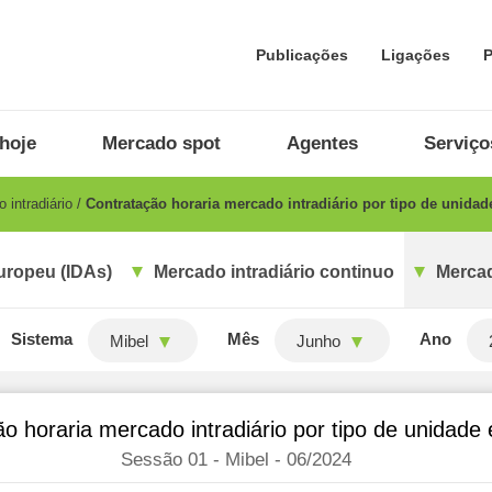
Publicações
Ligações
P
hoje
Mercado spot
Agentes
Serviço
 intradiário
Contratação horaria mercado intradiário por tipo de unidad
uropeu (IDAs)
Mercado intradiário continuo
Mercad
Sistema
Mês
Ano
Mibel
Junho
o horaria mercado intradiário por tipo de unidade
Sessão 01 - Mibel - 06/2024