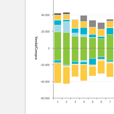
40.000
20.000
Venda/Compra
0
-20.000
-40.000
-60.000
1
2
3
4
5
6
7