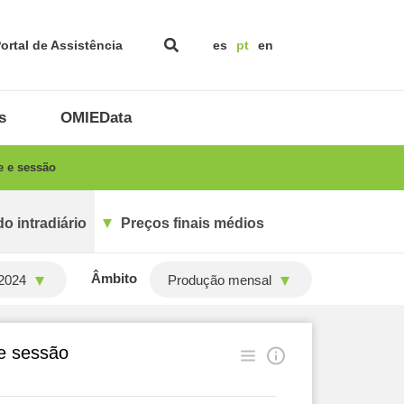
ortal de Assistência
es
pt
en
s
OMIEData
e e sessão
o intradiário
Preços finais médios
Âmbito
2024
Produção mensal
 e sessão