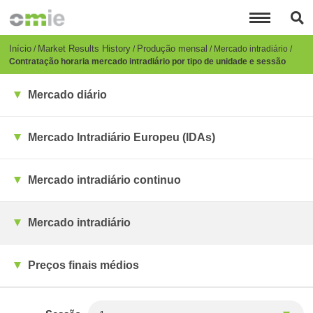
Passar
para
o
conteúdo
Breadcrumb
Início
Market Results History
Produção mensal
Mercado intradiário
principal
Contratação horaria mercado intradiário por tipo de unidade e sessão
Mercado diário
Mercado Intradiário Europeu (IDAs)
Mercado intradiário continuo
Mercado intradiário
Preços finais médios