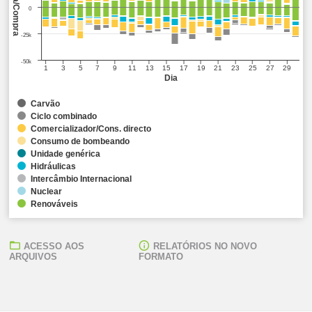
Venda/Compra
0
-25k
-50k
1
3
5
7
9
11
13
15
17
19
21
23
25
27
29
Dia
Carvão
Ciclo combinado
Comercializador/Cons. directo
Consumo de bombeando
Unidade genérica
Hidráulicas
Intercâmbio Internacional
Nuclear
Renováveis
ACESSO AOS
RELATÓRIOS NO NOVO
ARQUIVOS
FORMATO