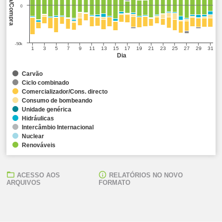
Venda/Compra
0
-50k
1
3
5
7
9
11
13
15
17
19
21
23
25
27
29
31
Dia
Carvão
Ciclo combinado
Comercializador/Cons. directo
Consumo de bombeando
Unidade genérica
Hidráulicas
Intercâmbio Internacional
Nuclear
Renováveis
ACESSO AOS
RELATÓRIOS NO NOVO
ARQUIVOS
FORMATO