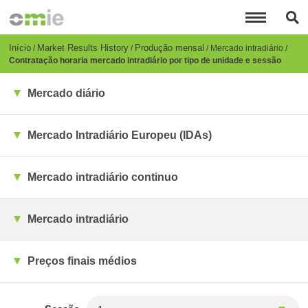
Passar
para
o
conteúdo
Breadcrumb
Início
Market Results History
Produção mensal
Mercado intradiário
principal
Contratação horaria mercado intradiário por tipo de unidade e sessão
Mercado diário
Mercado Intradiário Europeu (IDAs)
Mercado intradiário continuo
Mercado intradiário
Preços finais médios