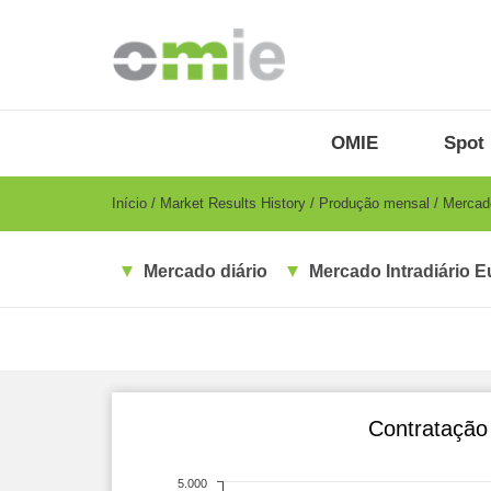
Passar
para
o
conteúdo
principal
OMIE
Menu
OMIE
Spot 
-
PT
Breadcrumb
Início
Market Results History
Produção mensal
Mercado
Mercado diário
Mercado Intradiário E
Contratação 
5.000