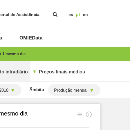
ortal de Assistência
es
pt
en
s
OMIEData
ão 1 mesmo dia
o intradiário
Preços finais médios
Âmbito
2018
Produção mensal
1 mesmo dia