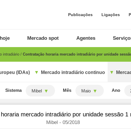
Publicações
Ligações
P
hoje
Mercado spot
Agentes
Serviço
 intradiário
Contratação horaria mercado intradiário por unidade sess
uropeu (IDAs)
Mercado intradiário continuo
Mercad
Sistema
Mês
Ano
Mibel
Maio
horaria mercado intradiário por unidade sessão 
Mibel - 05/2018