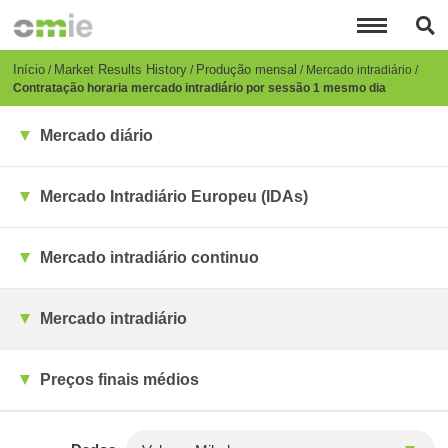
Passar
para
o
conteúdo
Breadcrumb
Início
Market Results History
Produção mensal
Mercado intradiário
principal
Contratação horaria mercado intradiário por sessão 1 mesmo dia
Mercado diário
Mercado Intradiário Europeu (IDAs)
Mercado intradiário continuo
Mercado intradiário
Preços finais médios