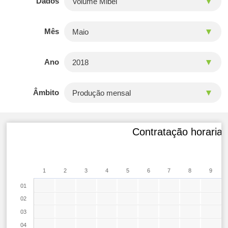
Dados
Mês
Ano
Âmbito
Contratação horaria 
1
2
3
4
5
6
7
8
9
01
02
03
04