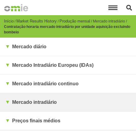
Passar
para
o
conteúdo
Breadcrumb
Início
Market Results History
Produção mensal
Mercado intradiário
principal
Contratação horaria mercado intradiário por unidade aquisição excluindo
bombeio
Mercado diário
Mercado Intradiário Europeu (IDAs)
Mercado intradiário continuo
Mercado intradiário
Preços finais médios