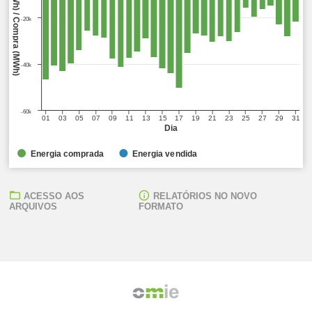
Venda (MWh) / Compra (MWh)
-20k
-40k
-60k
01
03
05
07
09
11
13
15
17
19
21
23
25
27
29
31
Dia
Energia comprada
Energia vendida
ACESSO AOS
RELATÓRIOS NO NOVO
ARQUIVOS
FORMATO