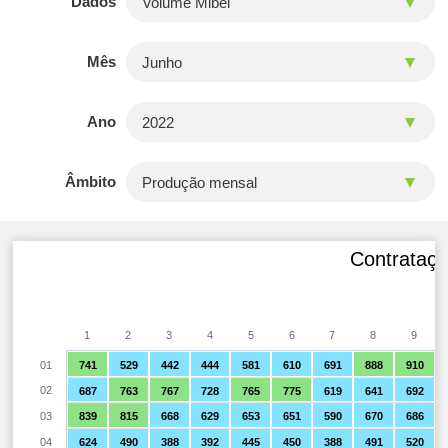
Dados
Mês
Ano
Âmbito
Contratação
1
2
3
4
5
6
7
8
9
01
741
529
442
444
581
610
691
888
910
02
687
763
767
728
765
775
619
641
692
03
839
815
668
629
653
651
590
670
686
04
624
490
388
392
445
450
388
491
520