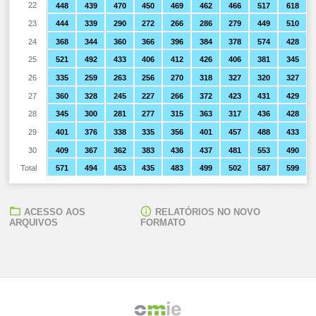
22
448
439
470
450
469
462
466
517
618
23
444
339
290
272
266
286
279
449
510
24
368
344
360
366
396
384
378
574
428
25
521
492
433
406
412
426
406
381
345
26
335
259
263
256
270
318
327
320
327
27
360
328
245
227
266
372
423
431
429
28
345
300
281
277
315
363
317
436
428
29
401
376
338
335
356
401
457
488
433
30
409
367
362
383
436
437
481
553
490
Total
571
494
453
435
483
499
502
587
599
ACESSO AOS
RELATÓRIOS NO NOVO
ARQUIVOS
FORMATO