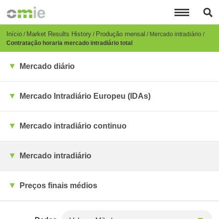
Passar
para
o
conteúdo
Breadcrumb
Início
Market Results History
Produção mensal
Mercado intradiário
principal
Contratação horaria mercado intradiário total
Mercado diário
Mercado Intradiário Europeu (IDAs)
Mercado intradiário continuo
Mercado intradiário
Preços finais médios