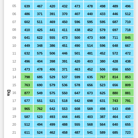
05
639
467
420
432
473
478
498
489
496
06
486
371
391
370
407
440
433
446
512
07
602
511
469
450
596
595
595
687
710
08
410
425
441
411
438
452
579
697
718
09
641
622
555
473
500
473
608
711
845
10
449
348
386
451
490
514
596
648
667
11
632
575
506
446
501
481
452
572
472
12
496
404
398
391
420
403
380
428
438
13
473
478
406
371
463
452
506
656
650
14
798
685
529
537
599
635
767
814
853
15
763
690
579
536
578
656
523
656
809
Dia
16
877
549
575
550
647
673
625
880
881
17
677
551
521
518
642
698
631
743
791
18
965
762
642
553
608
569
498
543
498
19
587
523
493
444
445
403
387
464
437
20
512
494
499
488
555
568
564
640
655
21
611
524
462
458
487
541
589
685
723