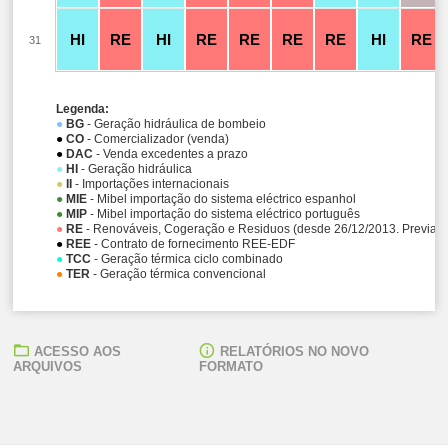
HI
RE
HI
RE
RE
RE
RE
HI
RE
31
Legenda:
●
BG
- Geração hidráulica de bombeio
●
CO
- Comercializador (venda)
●
DAC
- Venda excedentes a prazo
●
HI
- Geração hidráulica
●
II
- Importações internacionais
●
MIE
- Mibel importação do sistema eléctrico espanhol
●
MIP
- Mibel importação do sistema eléctrico português
●
RE
- Renováveis, Cogeração e Residuos (desde 26/12/2013. Previam
●
REE
- Contrato de fornecimento REE-EDF
●
TCC
- Geração térmica ciclo combinado
●
TER
- Geração térmica convencional
ACESSO AOS
RELATÓRIOS NO NOVO
ARQUIVOS
FORMATO