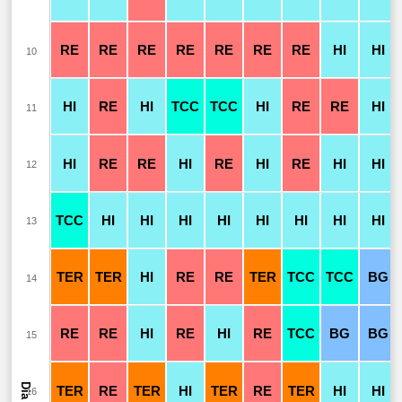
RE
RE
RE
RE
RE
RE
RE
HI
HI
10
HI
RE
HI
TCC
TCC
HI
RE
RE
HI
11
HI
RE
RE
HI
RE
HI
RE
HI
HI
12
TCC
HI
HI
HI
HI
HI
HI
HI
HI
13
TER
TER
HI
RE
RE
TER
TCC
TCC
BG
14
RE
RE
HI
RE
HI
RE
TCC
BG
BG
15
Dia
TER
RE
TER
HI
TER
RE
TER
HI
HI
16