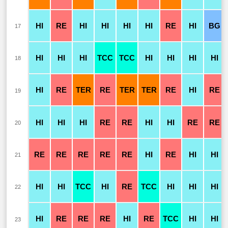
HI
RE
HI
HI
HI
HI
RE
HI
BG
17
HI
HI
HI
TCC
TCC
HI
HI
HI
HI
18
HI
RE
TER
RE
TER
TER
RE
HI
RE
19
HI
HI
HI
RE
RE
HI
HI
RE
RE
20
RE
RE
RE
RE
RE
HI
RE
HI
HI
21
HI
HI
TCC
HI
RE
TCC
HI
HI
HI
22
HI
RE
RE
RE
HI
RE
TCC
HI
HI
23