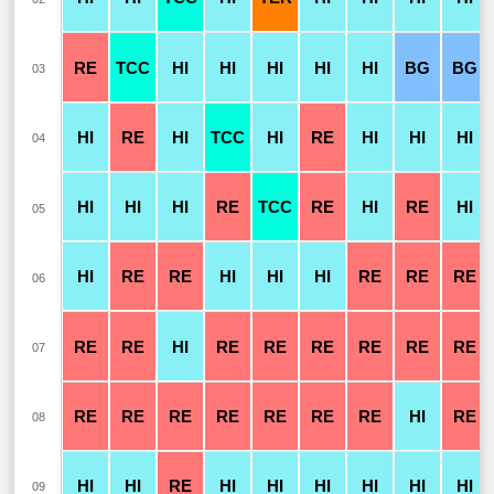
RE
TCC
HI
HI
HI
HI
HI
BG
BG
03
HI
RE
HI
TCC
HI
RE
HI
HI
HI
04
HI
HI
HI
RE
TCC
RE
HI
RE
HI
05
HI
RE
RE
HI
HI
HI
RE
RE
RE
06
RE
RE
HI
RE
RE
RE
RE
RE
RE
07
RE
RE
RE
RE
RE
RE
RE
HI
RE
08
HI
HI
RE
HI
HI
HI
HI
HI
HI
09