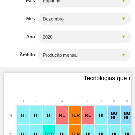
País
Mês
Ano
Âmbito
Tecnologias que m
1
2
3
4
5
6
7
8
9
BG
BG
HI
HI
HI
RE
TER
RE
HI
01
HI
HI
HI
HI
TCC
HI
TER
HI
HI
HI
HI
02