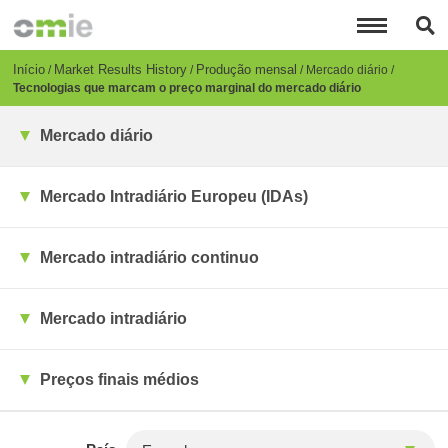
Passar
para
o
conteúdo
Breadcrumb
Início
Market Results History
Produção mensal
Mercado diário
principal
Tecnologias que marcam o preço marginal do mercado diário
Mercado diário
Mercado Intradiário Europeu (IDAs)
Mercado intradiário continuo
Mercado intradiário
Preços finais médios