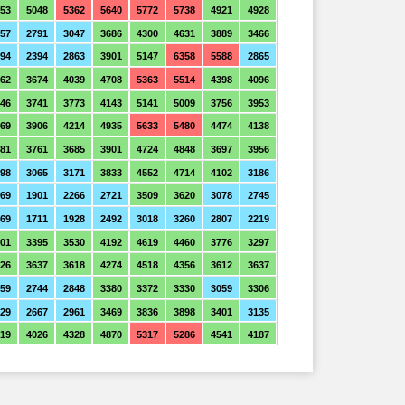
53
5048
5362
5640
5772
5738
4921
4928
57
2791
3047
3686
4300
4631
3889
3466
894
2394
2863
3901
5147
6358
5588
2865
62
3674
4039
4708
5363
5514
4398
4096
46
3741
3773
4143
5141
5009
3756
3953
69
3906
4214
4935
5633
5480
4474
4138
81
3761
3685
3901
4724
4848
3697
3956
98
3065
3171
3833
4552
4714
4102
3186
69
1901
2266
2721
3509
3620
3078
2745
69
1711
1928
2492
3018
3260
2807
2219
01
3395
3530
4192
4619
4460
3776
3297
26
3637
3618
4274
4518
4356
3612
3637
59
2744
2848
3380
3372
3330
3059
3306
29
2667
2961
3469
3836
3898
3401
3135
19
4026
4328
4870
5317
5286
4541
4187