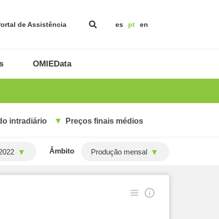
ortal de Assistência
es
pt
en
s
OMIEData
o intradiário
Preços finais médios
Âmbito
2022
Produção mensal