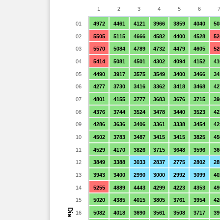
1
2
3
4
5
6
01
4972
4461
4121
3966
3859
4040
50
02
5505
5115
4666
4582
4400
4528
52
03
5570
5084
4789
4732
4479
4605
52
04
5414
5081
4501
4302
4094
4152
41
05
4490
3917
3575
3549
3400
3466
34
06
4277
3730
3416
3362
3418
3468
42
07
4801
4155
3777
3683
3676
3715
39
08
4376
3744
3524
3478
3440
3523
42
09
4286
3636
3406
3361
3338
3454
42
10
4502
3783
3487
3415
3415
3825
45
11
4529
4170
3826
3715
3648
3596
36
12
3849
3388
3033
2837
2775
2802
28
13
3943
3400
2990
3000
2992
3099
40
14
5255
4889
4443
4299
4223
4353
49
15
5020
4385
4015
3805
3761
3954
42
Dia
16
5082
4018
3690
3561
3508
3717
39