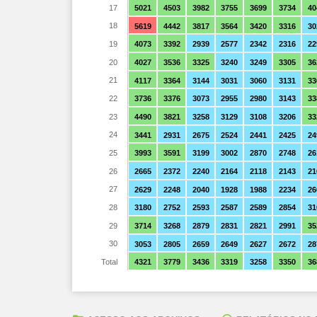
17
5021
4503
3982
3755
3699
3734
40
18
5619
4442
3817
3564
3420
3316
30
19
4073
3392
2939
2577
2342
2316
22
20
4027
3536
3325
3240
3249
3305
36
21
4117
3364
3144
3031
3060
3131
33
22
3736
3376
3073
2955
2980
3143
33
23
4490
3821
3258
3129
3108
3206
33
24
3441
2931
2675
2524
2441
2425
24
25
3993
3591
3199
3002
2870
2748
26
26
2665
2372
2240
2164
2118
2143
21
27
2629
2248
2040
1928
1988
2234
26
28
3180
2752
2593
2587
2589
2854
31
29
3714
3268
2879
2831
2821
2991
35
30
3053
2805
2659
2649
2627
2672
28
Total
4321
3779
3436
3319
3258
3350
36