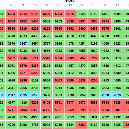
Hora
7
8
9
10
11
12
13
14
15
16
17
1
84
6023
6312
6158
5806
5693
5515
5125
5140
5101
4994
4
40
5839
6152
5404
5086
5183
5335
5434
5388
5274
5100
49
05
5880
6219
6221
6152
5988
5652
5400
5438
5278
5101
50
66
4378
4333
4436
4725
4744
4618
4731
4640
4338
4191
41
51
3370
3267
3454
3787
3956
4078
4154
4166
4068
3923
39
79
4925
5082
4843
4936
4923
4909
4955
4910
4742
4754
47
83
5252
5644
5711
5510
5594
5689
5457
5232
5175
5119
50
35
5061
5370
5357
5128
5152
4957
4870
4856
4836
4812
47
97
5086
5321
5203
5139
5064
5112
4916
4648
4523
4380
43
09
4996
5236
5182
5034
5353
5580
5532
5205
4753
4665
51
05
3611
3655
3735
4040
4214
4086
4095
4036
3823
3768
40
57
2817
2995
3256
3498
3633
3698
3852
3820
2828
2078
35
22
4677
4916
5202
5406
5561
5877
5977
5882
5594
5528
56
57
5711
6104
6350
6386
5931
6269
6298
6176
5904
6101
61
00
4726
5035
4900
4801
4881
5053
5137
5031
4692
4792
46
58
4790
5096
4783
5029
5010
5184
5360
5139
5146
5085
5