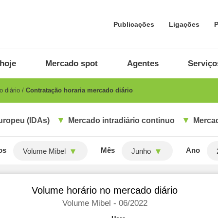
Publicações
Ligações
P
hoje
Mercado spot
Agentes
Serviço
 diário
Contratação horaria mercado diário
uropeu (IDAs)
Mercado intradiário continuo
Mercad
os
Mês
Ano
Volume Mibel
Junho
Volume horário no mercado diário
Volume Mibel - 06/2022