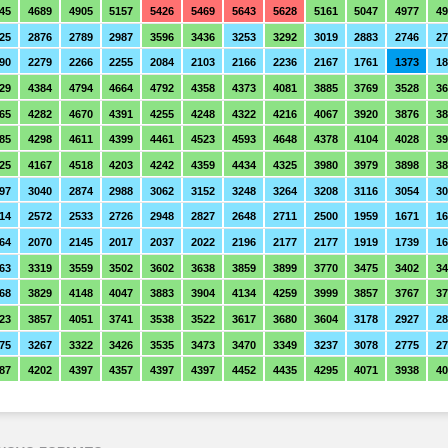
45
4689
4905
5157
5426
5469
5643
5628
5161
5047
4977
49
25
2876
2789
2987
3596
3436
3253
3292
3019
2883
2746
27
90
2279
2266
2255
2084
2103
2166
2236
2167
1761
1373
1
29
4384
4794
4664
4792
4358
4373
4081
3885
3769
3528
36
65
4282
4670
4391
4255
4248
4322
4216
4067
3920
3876
38
85
4298
4611
4399
4461
4523
4593
4648
4378
4104
4028
39
25
4167
4518
4203
4242
4359
4434
4325
3980
3979
3898
38
97
3040
2874
2988
3062
3152
3248
3264
3208
3116
3054
30
14
2572
2533
2726
2948
2827
2648
2711
2500
1959
1671
16
64
2070
2145
2017
2037
2022
2196
2177
2177
1919
1739
16
63
3319
3559
3502
3602
3638
3859
3899
3770
3475
3402
34
68
3829
4148
4047
3883
3904
4134
4259
3999
3857
3767
37
23
3857
4051
3741
3538
3522
3617
3680
3604
3178
2927
28
75
3267
3322
3426
3535
3473
3470
3349
3237
3078
2775
27
87
4202
4397
4357
4397
4397
4452
4435
4295
4071
3938
40