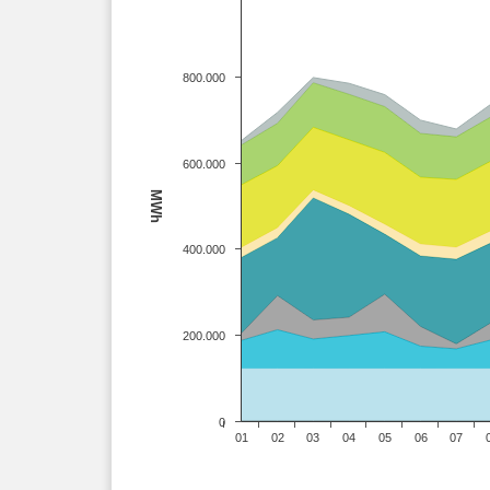
800.000
600.000
MWh
400.000
200.000
0
01
02
03
04
05
06
07