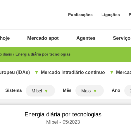
Publicações
Ligações
P
hoje
Mercado spot
Agentes
Serviço
 diário
Energia diária por tecnologias
uropeu (IDAs)
Mercado intradiário continuo
Mercad
Sistema
Mês
Ano
Mibel
Maio
Energia diária por tecnologias
Mibel - 05/2023