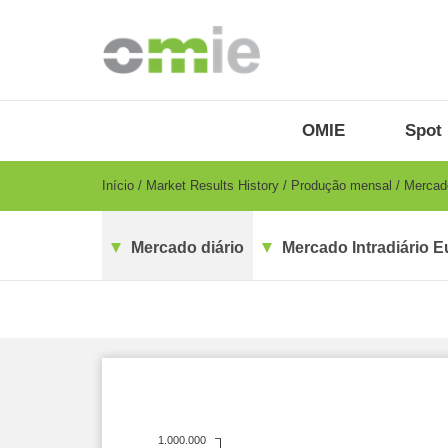
Passar
para
o
conteúdo
principal
OMIE
Menu
OMIE
Spot 
-
PT
Breadcrumb
Início
Market Results History
Produção mensal
Mercado
Mercado diário
Mercado Intradiário E
1.000.000