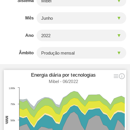
Sistema
Mês
Ano
Âmbito
Energia diária por tecnologias
Mibel - 06/2022
1.000k
750k
MWh
500k