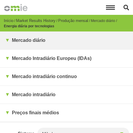
Passar
para
o
conteúdo
Breadcrumb
Início
Market Results History
Produção mensal
Mercado diário
principal
Energia diária por tecnologias
Mercado diário
Mercado Intradiário Europeu (IDAs)
Mercado intradiário continuo
Mercado intradiário
Preços finais médios