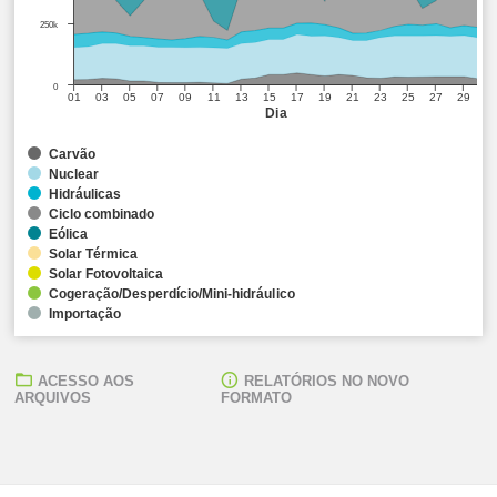
250k
0
01
03
05
07
09
11
13
15
17
19
21
23
25
27
29
Dia
Carvão
Nuclear
Hidráulicas
Ciclo combinado
Eólica
Solar Térmica
Solar Fotovoltaica
Cogeração/Desperdício/Mini-hidráulico
Importação
ACESSO AOS
RELATÓRIOS NO NOVO
ARQUIVOS
FORMATO