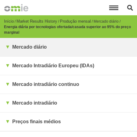
Passar
para
o
conteúdo
Breadcrumb
Início
Market Results History
Produção mensal
Mercado diário
principal
Energia diária por tecnologias ofertada/casada superior ao 95% do preço
marginal
Mercado diário
Mercado Intradiário Europeu (IDAs)
Mercado intradiário continuo
Mercado intradiário
Preços finais médios