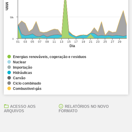
MWh
50k
0
01
03
05
07
09
11
13
15
17
19
21
23
25
27
29
Dia
Energias renováveis, cogeração e residuos
Nuclear
Importação
Hidráulicas
Carvão
Ciclo combinado
Combustivel-gás
ACESSO AOS
RELATÓRIOS NO NOVO
ARQUIVOS
FORMATO