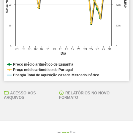
EUR/MWh
MWh
30
400k
15
200k
0
0
01
03
05
07
09
11
13
15
17
19
21
23
25
27
29
31
Dia
Preço médio aritmético de Espanha
Preço médio aritmético de Portugal
Energia Total de aquisição casada Mercado Ibérico
ACESSO AOS
RELATÓRIOS NO NOVO
ARQUIVOS
FORMATO