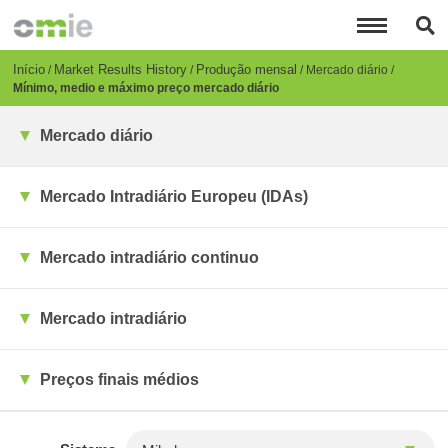
Passar
para
o
conteúdo
Breadcrumb
Início
Market Results History
Produção mensal
Mercado diário
principal
Mínimo, medio e máximo preço mercado diário
Mercado diário
Mercado Intradiário Europeu (IDAs)
Mercado intradiário continuo
Mercado intradiário
Preços finais médios