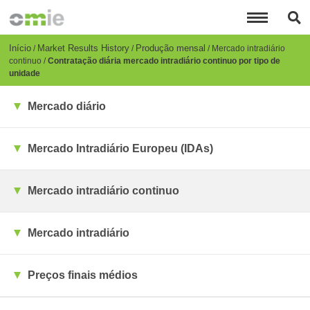
Passar
para
o
conteúdo
Breadcrumb
Início
Market Results History
Produção mensal
Mercado intradiário
principal
continuo
Contratação diária mercado intradiário continuo por tipo de
unidade
Mercado diário
Mercado Intradiário Europeu (IDAs)
Mercado intradiário continuo
Mercado intradiário
Preços finais médios