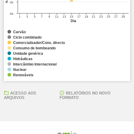
-25k
-50k
1
3
5
7
9
11
13
15
17
19
21
23
25
27
29
Dia
Carvão
Ciclo combinado
Comercializador/Cons. directo
Consumo de bombeando
Unidade genérica
Hidráulicas
Intercâmbio Internacional
Nuclear
Renováveis
ACESSO AOS
RELATÓRIOS NO NOVO
ARQUIVOS
FORMATO