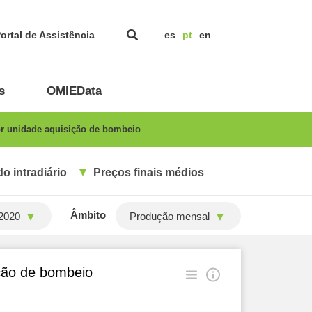
ortal de Assistência
es
pt
en
s
OMIEData
or unidade aquisição de bombeio
o intradiário
Preços finais médios
Âmbito
2020
Produção mensal
ição de bombeio