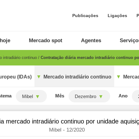
Publicações
Ligações
P
hoje
Mercado spot
Agentes
Serviço
 intradiário continuo
Contratação diária mercado intradiário continuo p
uropeu (IDAs)
Mercado intradiário continuo
Mercad
stema
Mês
Ano
Mibel
Dezembro
ia mercado intradiário continuo por unidade aquis
Mibel - 12/2020