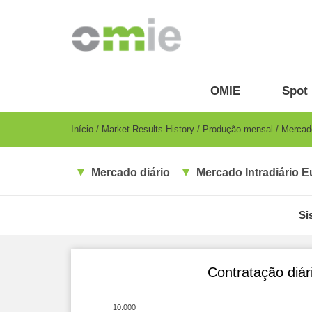
Passar
para
o
conteúdo
principal
OMIE
Menu
OMIE
Spot 
-
PT
Breadcrumb
Início
Market Results History
Produção mensal
Mercado
Mercado diário
Mercado Intradiário E
Si
Contratação diár
10.000