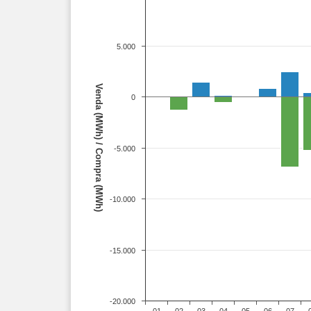
5.000
Venda (MWh) / Compra (MWh)
0
-5.000
-10.000
-15.000
-20.000