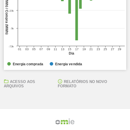
Venda (MWh) / Compra (MWh)
-2,5k
-5k
-7,5k
01
03
05
07
09
11
13
15
17
19
21
23
25
27
29
Dia
Energia comprada
Energia vendida
ACESSO AOS
RELATÓRIOS NO NOVO
ARQUIVOS
FORMATO