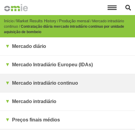
Passar
para
o
conteúdo
Breadcrumb
Início
Market Results History
Produção mensal
Mercado intradiário
principal
continuo
Contratação diária mercado intradiário continuo por unidade
aquisição de bombeio
Mercado diário
Mercado Intradiário Europeu (IDAs)
Mercado intradiário continuo
Mercado intradiário
Preços finais médios