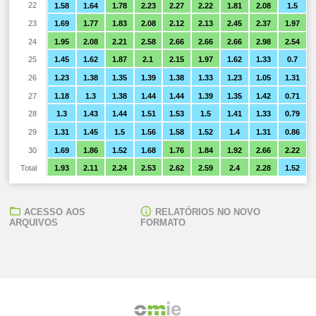
22
1.58
1.64
1.78
2.23
2.27
2.22
1.81
2.08
1.5
23
1.69
1.77
1.83
2.08
2.12
2.13
2.45
2.37
1.97
24
1.95
2.08
2.21
2.58
2.66
2.66
2.66
2.98
2.54
25
1.45
1.62
1.87
2.1
2.15
1.97
1.62
1.33
0.7
26
1.23
1.38
1.35
1.39
1.38
1.33
1.23
1.05
1.31
27
1.18
1.3
1.38
1.44
1.44
1.39
1.35
1.42
0.71
28
1.3
1.43
1.44
1.51
1.53
1.5
1.41
1.33
0.79
29
1.31
1.45
1.5
1.56
1.58
1.52
1.4
1.31
0.86
30
1.69
1.86
1.52
1.68
1.76
1.84
1.92
2.66
2.22
Total
1.93
2.11
2.24
2.53
2.62
2.59
2.4
2.28
1.52
ACESSO AOS
RELATÓRIOS NO NOVO
ARQUIVOS
FORMATO