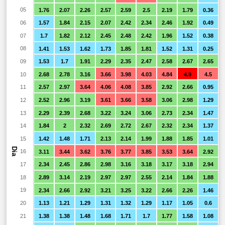
05
1.76
2.07
2.26
2.57
2.59
2.5
2.19
1.79
0.36
06
1.57
1.84
2.15
2.07
2.42
2.34
2.46
1.92
0.49
07
1.7
1.82
2.12
2.45
2.48
2.42
1.96
1.52
0.38
08
1.41
1.53
1.62
1.73
1.85
1.81
1.52
1.31
0.25
09
1.53
1.7
1.91
2.29
2.35
2.47
2.58
2.67
2.65
10
2.68
2.78
3.16
3.66
3.98
4.03
4.84
4.9
4.5
11
2.57
2.97
3.64
4.06
4.08
3.85
2.92
2.66
0.95
12
2.52
2.96
3.19
3.61
3.66
3.58
3.06
2.98
1.29
13
2.29
2.39
2.68
3.22
3.24
3.06
2.73
2.34
1.47
14
1.84
2
2.32
2.69
2.72
2.67
2.32
2.34
1.37
15
1.42
1.48
1.71
2.13
2.14
1.99
1.88
1.85
1.01
Dia
16
3.11
3.44
3.62
3.76
3.77
3.85
3.53
3.64
2.92
17
2.34
2.45
2.86
2.98
3.16
3.18
3.17
3.18
2.94
18
2.89
3.14
2.19
2.97
2.97
2.55
2.14
1.84
1.88
19
2.34
2.66
2.92
3.21
3.25
3.22
2.66
2.26
1.46
20
1.13
1.21
1.29
1.31
1.32
1.29
1.17
1.05
0.6
21
1.38
1.38
1.48
1.68
1.71
1.7
1.77
1.58
1.08