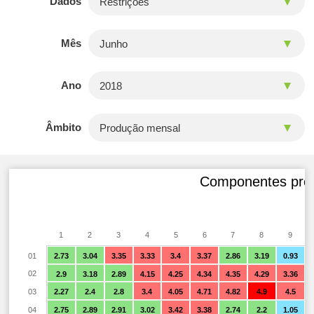
Dados
Mês
Ano
Âmbito
Componentes preço
1
2
3
4
5
6
7
8
9
01
2.73
3.04
3.35
3.33
3.4
3.37
2.86
3.19
0.93
02
2.9
3.18
2.89
4.15
4.25
4.34
4.35
4.29
3.36
03
2.27
2.4
2.8
3.4
4.05
4.71
4.82
4.9
4.5
04
2.75
2.89
2.91
3.02
3.42
3.38
2.74
2.2
1.05