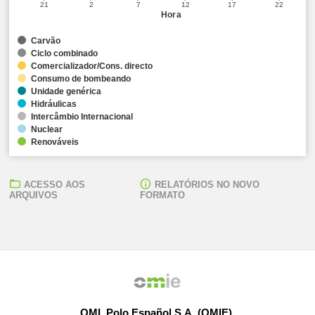
21
2
7
12
17
22
Hora
Carvão
Ciclo combinado
Comercializador/Cons. directo
Consumo de bombeando
Unidade genérica
Hidráulicas
Intercâmbio Internacional
Nuclear
Renováveis
ACESSO AOS
RELATÓRIOS NO NOVO
ARQUIVOS
FORMATO
OMI, Polo Español S.A. (OMIE)