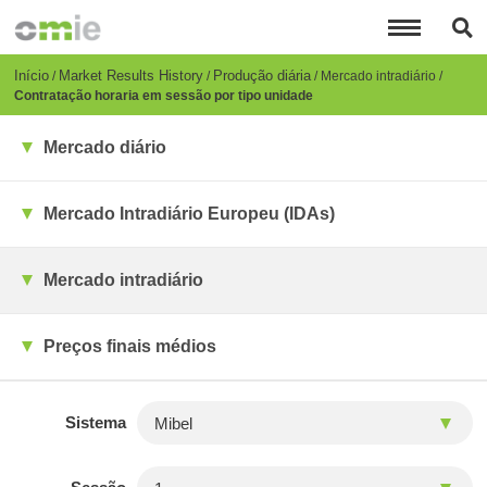
Passar
para
o
conteúdo
Breadcrumb
Início
Market Results History
Produção diária
Mercado intradiário
principal
Contratação horaria em sessão por tipo unidade
Mercado diário
Mercado Intradiário Europeu (IDAs)
Mercado intradiário
Preços finais médios
Sistema