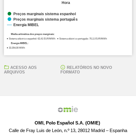
Hora
Preços marginais sistema espanhol
Preços marginais sistema português
Energia MIBEL
Média aritmética dos preços marginais:
● Sistema eléctrico espanhol: 62,41 EUR/MWh ● Sistema eléctrico português: 70,11 EUR/MWh
Energia MIBEL:
● 33.354,00 MWh
ACESSO AOS
RELATÓRIOS NO NOVO
ARQUIVOS
FORMATO
OMI, Polo Español S.A. (OMIE)
Calle de Fray Luis de León, n.º 13, 28012 Madrid – Espanha