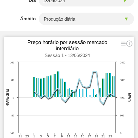
Dia
Âmbito
Preço horário por sessão mercado
interdiário
Sessão 1 - 13/06/2024
160
2400
80
1800
EUR/MWh
MWh
0
1200
-80
600
-160
0
21
23
1
3
5
7
9
11
13
15
17
19
21
23