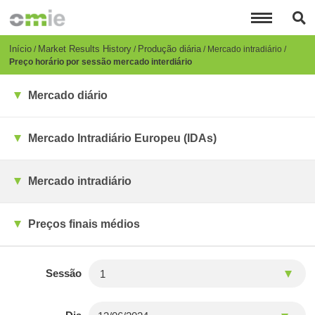
Passar
para
o
conteúdo
Breadcrumb
Início
Market Results History
Produção diária
Mercado intradiário
principal
Preço horário por sessão mercado interdiário
Mercado diário
Mercado Intradiário Europeu (IDAs)
Mercado intradiário
Preços finais médios
Sessão