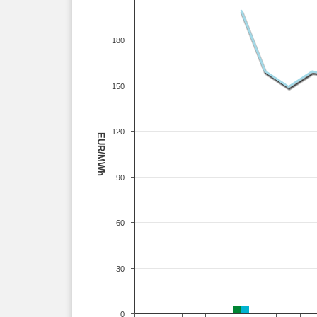
180
150
120
EUR/MWh
90
60
30
0