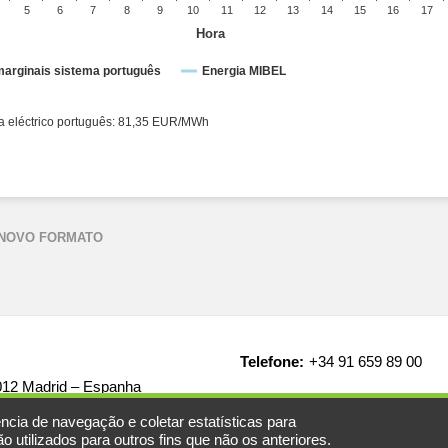
5
6
7
8
9
10
11
12
13
14
15
16
17
Hora
arginais sistema português
Energia MIBEL
ico espanhol: 81,35 EUR/MWh ● Sistema eléctrico português: 81,35 EUR/MWh
 NOVO FORMATO
Telefone:
+34 91 659 89 00
8012 Madrid – Espanha
ncia de navegação e coletar estatísticas para
 utilizados para outros fins que não os anteriores.