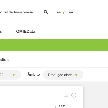
ortal de Assistência
es
pt
en
s
OMIEData
édios
Âmbito
Produção diária
1.750