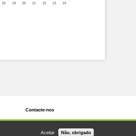
18
19
20
21
22
23
24
Contacte-nos
Aceitar
Não, obrigado