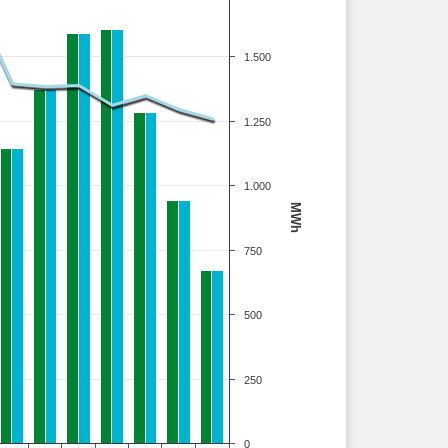
1.500
1.250
1.000
MWh
750
500
250
0