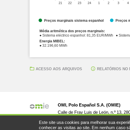
21
22
23
24
1
2
3
4
Preços marginais sistema espanhol
Preços m
Média aritmética dos preços marginais:
● Sistema eléctr
Energia MIBEL:
● 32.196,60 MWh
ACESSO AOS ARQUIVOS
RELATÓRIOS NO
OMI, Polo Español S.A. (OMIE)
Calle de Fray Luis de León, n.º 13, 2
Este site usa cookies para melhorar sua experiê
conhecer as visitas ao site. Em nenhum caso são