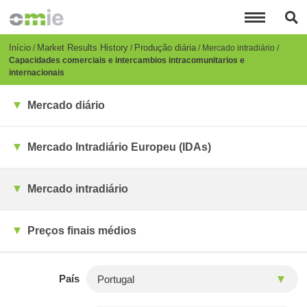
Passar
para
o
conteúdo
Breadcrumb
Início
Market Results History
Produção diária
Mercado intradiário
principal
Capacidades comerciais e intercambios intracomunitarios e
internacionais
Mercado diário
Mercado Intradiário Europeu (IDAs)
Mercado intradiário
Preços finais médios
País