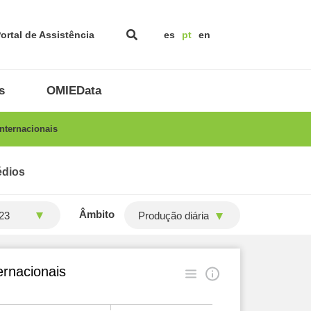
ortal de Assistência
es
pt
en
s
OMIEData
nternacionais
édios
Âmbito
Produção diária
ernacionais