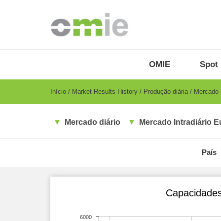
Passar
para
o
conteúdo
principal
OMIE
Menu
OMIE
Spot 
-
PT
Breadcrumb
Início
Market Results History
Produção diária
Mercado i
Mercado diário
Mercado Intradiário E
País
Capacidades 
6000