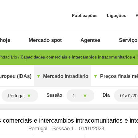
Publicações
Ligações
P
hoje
Mercado spot
Agentes
Serviço
ntradiário
Capacidades comerciais e intercambios intracomunitarios e i
uropeu (IDAs)
Mercado intradiário
Preços finais m
Sessão
Dia
Portugal
1
comerciais e intercambios intracomunitarios e int
Portugal - Sessão 1 - 01/01/2023