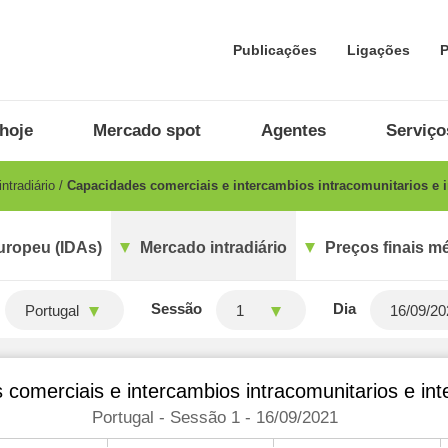
Publicações
Ligações
P
hoje
Mercado spot
Agentes
Serviço
ntradiário
Capacidades comerciais e intercambios intracomunitarios e i
uropeu (IDAs)
Mercado intradiário
Preços finais m
Sessão
Dia
Portugal
1
comerciais e intercambios intracomunitarios e int
Portugal - Sessão 1 - 16/09/2021