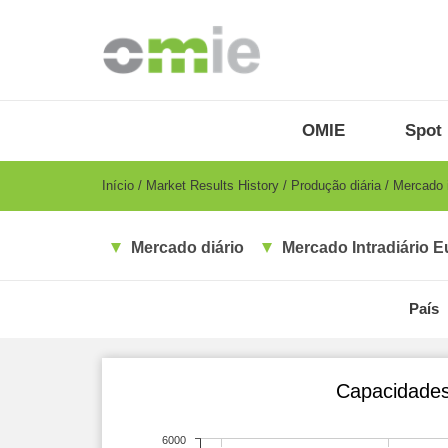
Passar
para
o
conteúdo
principal
OMIE
Menu
OMIE
Spot 
-
PT
Breadcrumb
Início
Market Results History
Produção diária
Mercado i
Mercado diário
Mercado Intradiário E
País
Capacidades 
6000