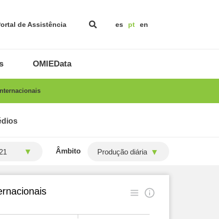
ortal de Assistência
es
pt
en
s
OMIEData
nternacionais
édios
Âmbito
Produção diária
ernacionais