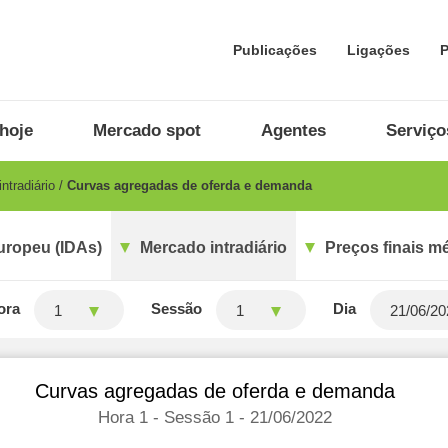
Publicações
Ligações
P
hoje
Mercado spot
Agentes
Serviço
ntradiário
Curvas agregadas de oferda e demanda
uropeu (IDAs)
Mercado intradiário
Preços finais m
ora
Sessão
Dia
1
1
Curvas agregadas de oferda e demanda
Hora 1 - Sessão 1 - 21/06/2022