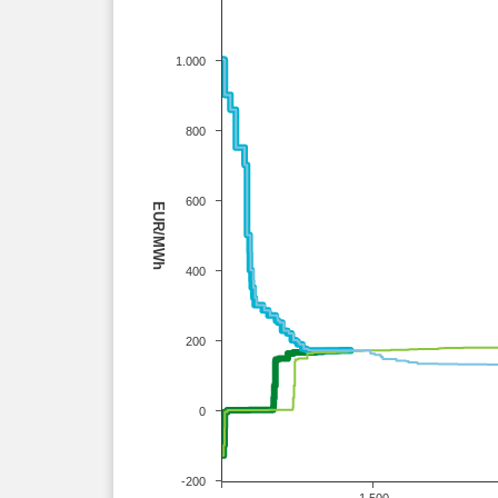
1.000
800
600
EUR/MWh
400
200
0
-200