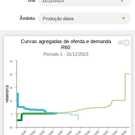
Dia
Âmbito
Curvas agregadas de oferda e demanda
R60
Período 1 - 31/12/2023
4k
3k
EUR/MWh
2k
1k
0
-1k
35000
5000
40000
10000
45000
15000
50000
20000
55000
25000
60000
30000