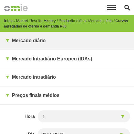
Passar
para
o
conteúdo
Breadcrumb
Início
Market Results History
Produção diária
Mercado diário
Curvas
principal
agregadas de oferda e demanda R60
Mercado diário
Mercado Intradiário Europeu (IDAs)
Mercado intradiário
Preços finais médios
Hora