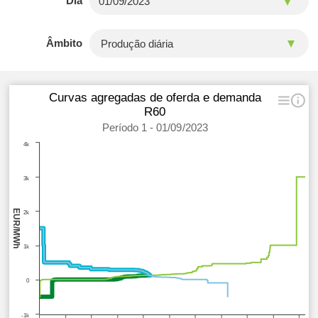
Dia
Âmbito
Curvas agregadas de oferda e demanda
R60
Período 1 - 01/09/2023
4k
3k
EUR/MWh
2k
1k
0
-1k