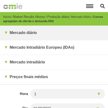
Passar
para
o
conteúdo
Breadcrumb
Início
Market Results History
Produção diária
Mercado diário
Curvas
principal
agregadas de oferda e demanda R60
Mercado diário
Mercado Intradiário Europeu (IDAs)
Mercado intradiário
Preços finais médios
Hora