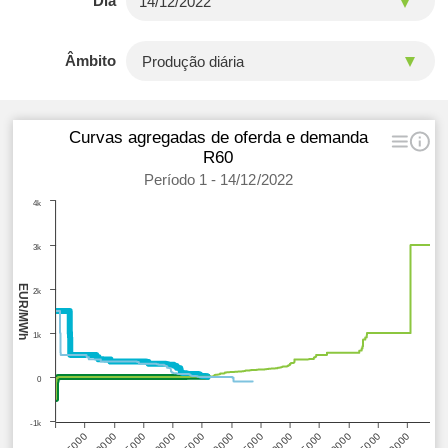
Dia
Âmbito
Curvas agregadas de oferda e demanda
R60
Período 1 - 14/12/2022
4k
3k
EUR/MWh
2k
1k
0
-1k
45000
25000
5000
50000
30000
10000
55000
35000
15000
60000
40000
20000