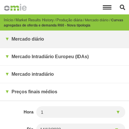
Passar
para
o
conteúdo
Breadcrumb
Início
Market Results History
Produção diária
Mercado diário
Curvas
principal
agregadas de oferda e demanda R60 - Nova tipologia
Mercado diário
Mercado Intradiário Europeu (IDAs)
Mercado intradiário
Preços finais médios
Hora