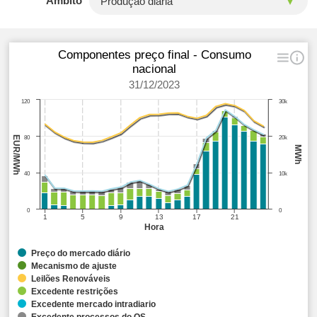
Âmbito
Componentes preço final - Consumo
nacional
31/12/2023
120
30k
EUR/MWh
80
20k
MWh
40
10k
0
0
1
5
9
13
17
21
Hora
Preço do mercado diário
Mecanismo de ajuste
Leilões Renováveis
Excedente restrições
Excedente mercado intradiario
Excedente processos do OS