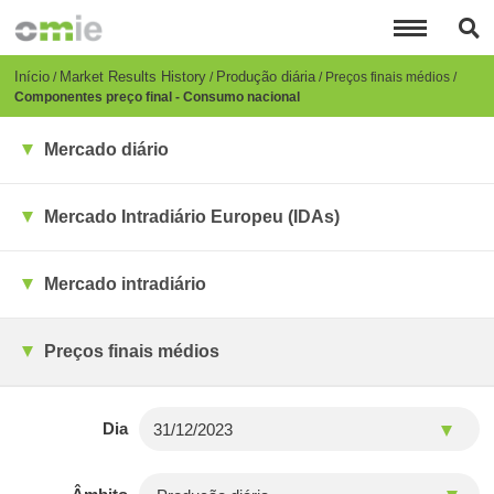
Passar
para
o
conteúdo
Breadcrumb
Início
Market Results History
Produção diária
Preços finais médios
principal
Componentes preço final - Consumo nacional
Mercado diário
Mercado Intradiário Europeu (IDAs)
Mercado intradiário
Preços finais médios
Dia