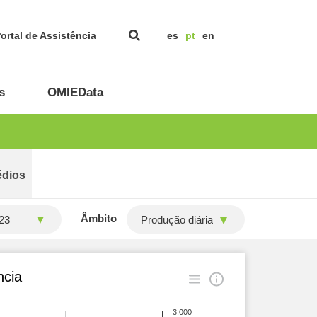
ortal de Assistência
es
pt
en
s
OMIEData
édios
Âmbito
Produção diária
ncia
3.000