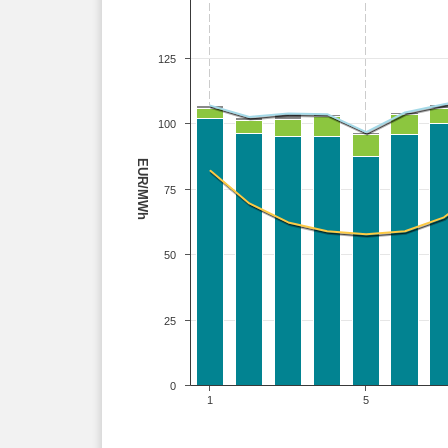
125
100
EUR/MWh
75
50
25
0
1
5