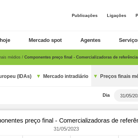
Publicações
Ligações
P
hoje
Mercado spot
Agentes
Serviço
nais médios
Componentes preço final - Comercializadoras de referência
uropeu (IDAs)
Mercado intradiário
Preços finais m
Dia
nentes preço final - Comercializadoras de referê
31/05/2023