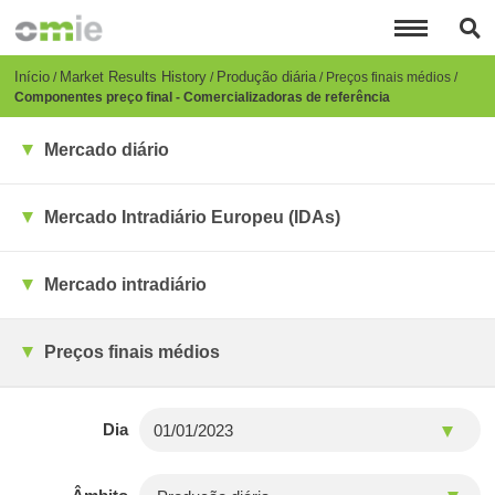
Passar
para
o
conteúdo
Breadcrumb
Início
Market Results History
Produção diária
Preços finais médios
principal
Componentes preço final - Comercializadoras de referência
Mercado diário
Mercado Intradiário Europeu (IDAs)
Mercado intradiário
Preços finais médios
Dia