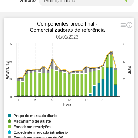
Âmbito
Componentes preço final -
Comercializadoras de referência
01/01/2023
75
75
50
50
EUR/MWh
MWh
25
25
0
0
1
5
9
13
17
21
Hora
Preço do mercado diário
Mecanismo de ajuste
Excedente restrições
Excedente mercado intradiario
Excedente processos do OS