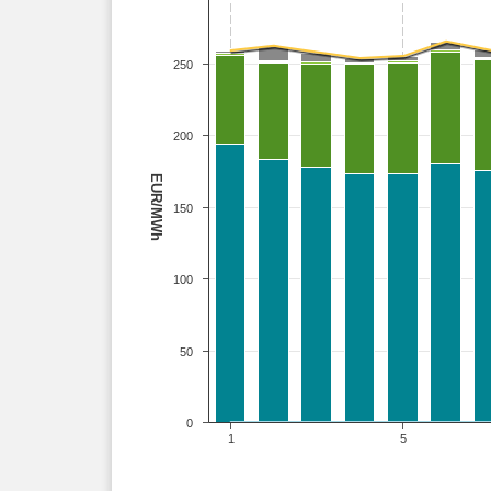
250
200
EUR/MWh
150
100
50
0
1
5