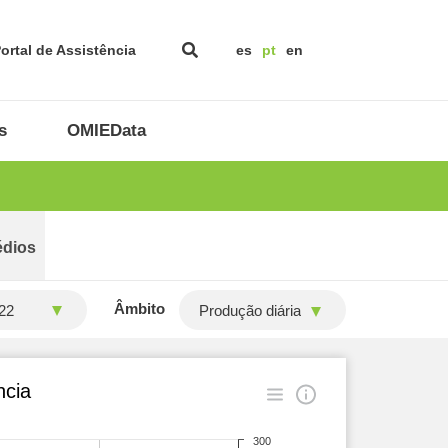
ortal de Assistência
es
pt
en
s
OMIEData
édios
Âmbito
Produção diária
ncia
300