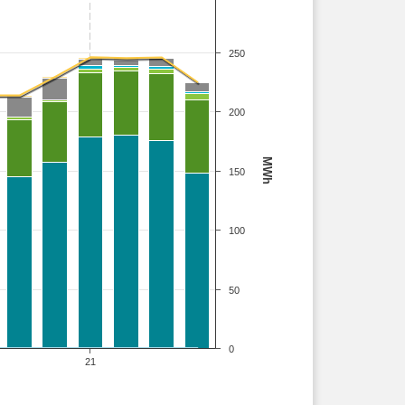
250
200
MWh
150
100
50
0
21