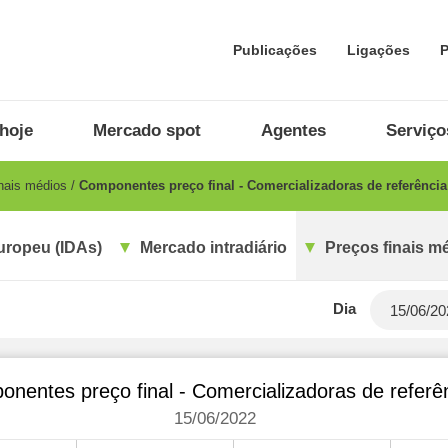
Publicações
Ligações
P
hoje
Mercado spot
Agentes
Serviço
nais médios
Componentes preço final - Comercializadoras de referência
uropeu (IDAs)
Mercado intradiário
Preços finais m
Dia
nentes preço final - Comercializadoras de referê
15/06/2022