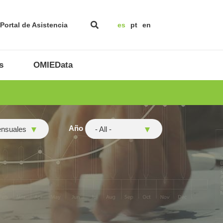
Portal de Asistencia
es
pt
en
s
OMIEData
Año
ensuales
- All -