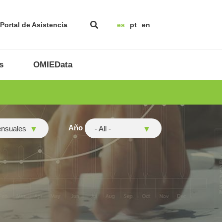
Portal de Asistencia
es
pt
en
s
OMIEData
Año
ensuales
- All -