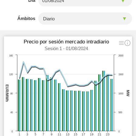
Día
Ámbitos
Precio por sesión mercado intradiario
Sesión 1 - 01/08/2024
160
2000
120
1500
EUR/MWh
MW
80
1000
40
500
0
0
1
3
5
7
9
11
13
15
17
19
21
23