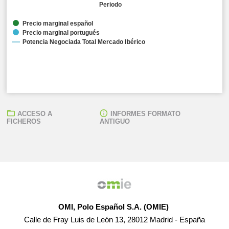
Periodo
Precio marginal español
Precio marginal portugués
Potencia Negociada Total Mercado Ibérico
ACCESO A
INFORMES FORMATO
FICHEROS
ANTIGUO
Media Aritmética Precios Marginales:
● Sistema eléctrico español: 103,28 EUR/MWh ● Sistem
Potencia Negociada Total Mercado Ibérico:
● 34.355,60 MW
OMI, Polo Español S.A. (OMIE)
Calle de Fray Luis de León 13, 28012 Madrid - España