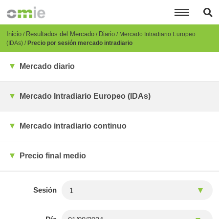
Pasar
al
contenido
principal
Breadcrumb
Inicio
Resultados del Mercado
Diario
Mercado Intradiario Europeo
(IDAs)
Precio por sesión mercado intradiario
Mercado diario
Mercado Intradiario Europeo (IDAs)
Mercado intradiario continuo
Precio final medio
Sesión