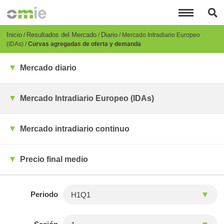
Pasar
al
contenido
principal
Breadcrumb
Inicio
Resultados del Mercado
Diario
Mercado Intradiario Europeo
(IDAs)
Curvas agregadas de oferta y demanda
Mercado diario
Mercado Intradiario Europeo (IDAs)
Mercado intradiario continuo
Precio final medio
Periodo