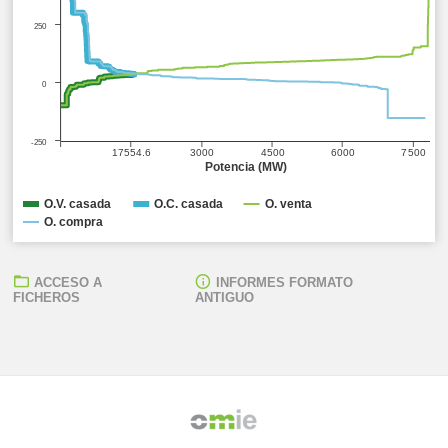
250
0
-250
17554.6
3000
4500
6000
7500
Potencia (MW)
O.V. casada
O.C. casada
O. venta
O. compra
ACCESO A
INFORMES FORMATO
FICHEROS
ANTIGUO