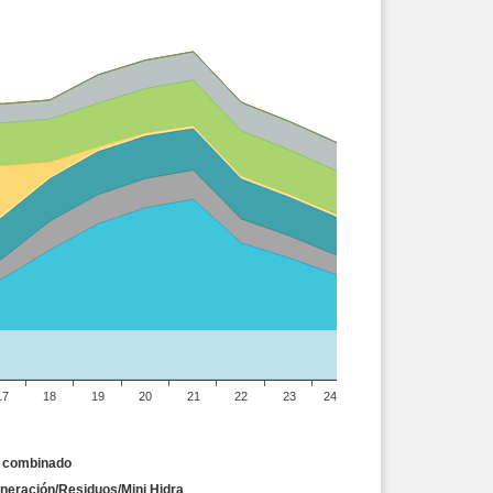
17
18
19
20
21
22
23
24
o combinado
neración/Residuos/Mini Hidra