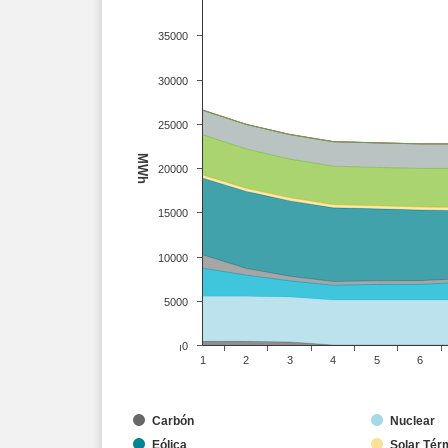
35000
30000
25000
MWh
20000
15000
10000
5000
0
1
2
3
4
5
6
Carbón
Nuclear
Eólica
Solar Tér