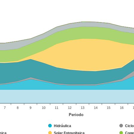
7
8
9
10
11
12
13
14
15
16
Periodo
Hidráulica
Cicl
mica
Solar Fotovoltaica
Coge