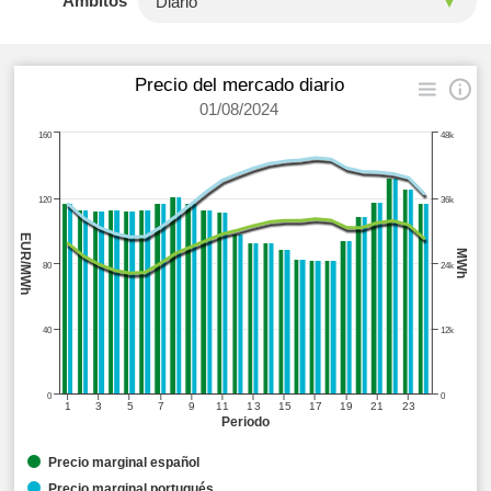
Ámbitos
Precio del mercado diario
01/08/2024
160
48k
120
36k
EUR/MWh
MWh
80
24k
40
12k
0
0
1
3
5
7
9
11
13
15
17
19
21
23
Periodo
Precio marginal español
Precio marginal portugués