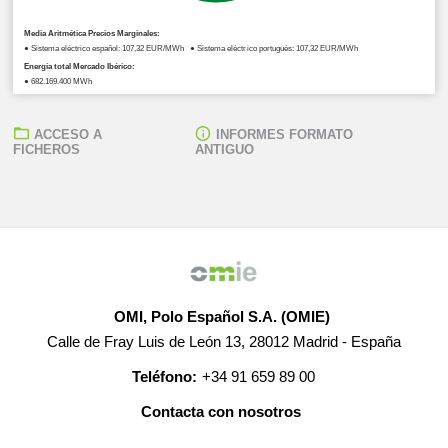
Media Aritmética Precios Marginales:
● Sistema eléctrico español: 107,32 EUR/MWh ● Sistema eléctrico portugués: 107,32 EUR/MWh
Energía total Mercado Ibérico:
● 682.169,400 MWh
ACCESO A
INFORMES FORMATO
FICHEROS
ANTIGUO
OMI, Polo Español S.A. (OMIE)
Calle de Fray Luis de León 13, 28012 Madrid - España
Teléfono:
+34 91 659 89 00
Contacta con nosotros