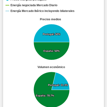
Energía negociada Mercado Diario
Energía Mercado Ibérico incluyendo bilaterales
Precios medios
Portugal: 50%
Portugal: 50%
España: 50%
España: 50%
Volumen económico
Portugal: 21.3%
Portugal: 21.3%
España: 78.7%
España: 78.7%