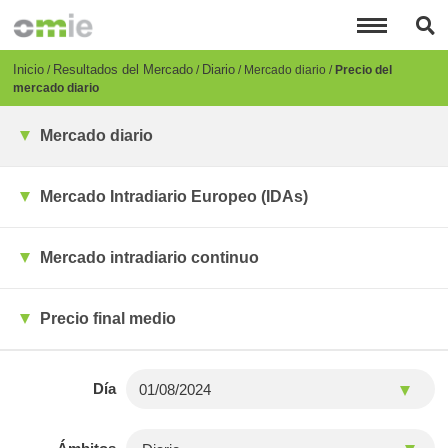
Pasar
al
contenido
principal
Breadcrumb
Inicio
Resultados del Mercado
Diario
Mercado diario
Precio del
mercado diario
Mercado diario
Mercado Intradiario Europeo (IDAs)
Mercado intradiario continuo
Precio final medio
Día