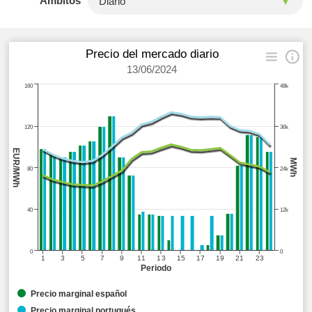
Ámbitos
Precio del mercado diario
13/06/2024
160
48k
120
36k
EUR/MWh
MWh
80
24k
40
12k
0
0
1
3
5
7
9
11
13
15
17
19
21
23
Periodo
Precio marginal español
Precio marginal portugués