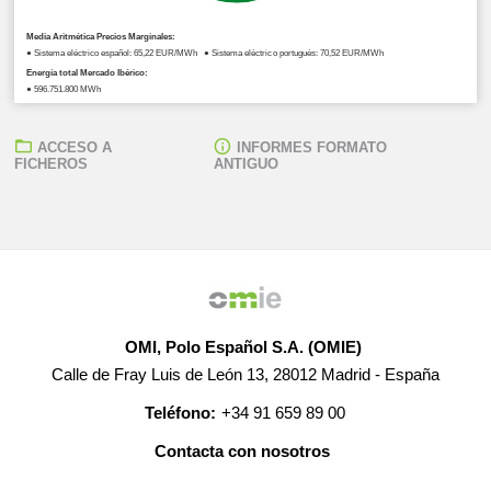
Media Aritmética Precios Marginales:
● Sistema eléctrico español: 65,22 EUR/MWh ● Sistema eléctrico portugués: 70,52 EUR/MWh
Energía total Mercado Ibérico:
● 596.751,800 MWh
ACCESO A
INFORMES FORMATO
FICHEROS
ANTIGUO
OMI, Polo Español S.A. (OMIE)
Calle de Fray Luis de León 13, 28012 Madrid - España
Teléfono:
+34 91 659 89 00
Contacta con nosotros