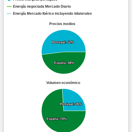
Energía negociada Mercado Diario
Energía Mercado Ibérico incluyendo bilaterales
Precios medios
Portugal: 52%
Portugal: 52%
España: 48%
España: 48%
Volumen económico
Portugal: 26%
Portugal: 26%
España: 74%
España: 74%