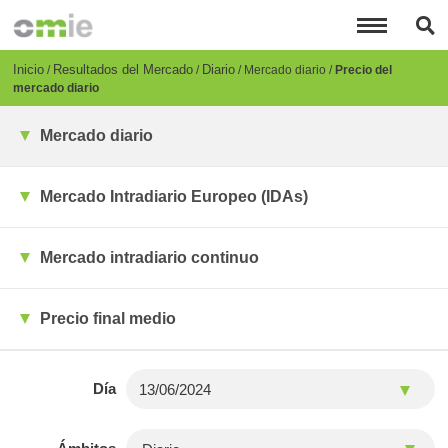
Pasar
al
contenido
principal
Breadcrumb
Inicio
Resultados del Mercado
Diario
Mercado diario
Precio del
mercado diario
Mercado diario
Mercado Intradiario Europeo (IDAs)
Mercado intradiario continuo
Precio final medio
Día