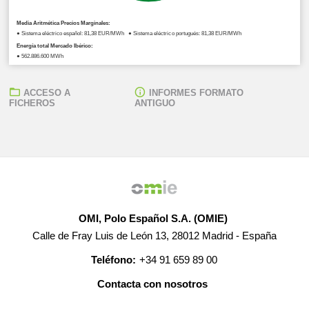
Media Aritmética Precios Marginales:
● Sistema eléctrico español: 81,38 EUR/MWh ● Sistema eléctrico portugués: 81,38 EUR/MWh
Energía total Mercado Ibérico:
● 562.886,600 MWh
ACCESO A
INFORMES FORMATO
FICHEROS
ANTIGUO
OMI, Polo Español S.A. (OMIE)
Calle de Fray Luis de León 13, 28012 Madrid - España
Teléfono:
+34 91 659 89 00
Contacta con nosotros