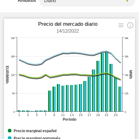
Ámbitos
Precio del mercado diario
14/12/2022
240
48k
180
36k
EUR/MWh
MWh
120
24k
60
12k
0
0
1
3
5
7
9
11
13
15
17
19
21
23
Periodo
Precio marginal español
Precio marginal portugués