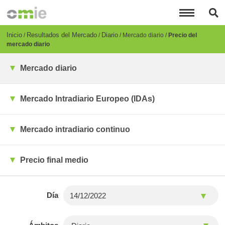
Pasar
al
contenido
principal
Breadcrumb
Inicio
Resultados del Mercado
Diario
Mercado diario
Precio del
mercado diario
Mercado diario
Mercado Intradiario Europeo (IDAs)
Mercado intradiario continuo
Precio final medio
Día