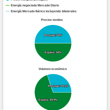
Energía negociada Mercado Diario
Energía Mercado Ibérico incluyendo bilaterales
Precios medios
Portugal: 50%
Portugal: 50%
España: 50%
España: 50%
Volumen económico
Portugal: 30.1%
Portugal: 30.1%
España: 69.9%
España: 69.9%