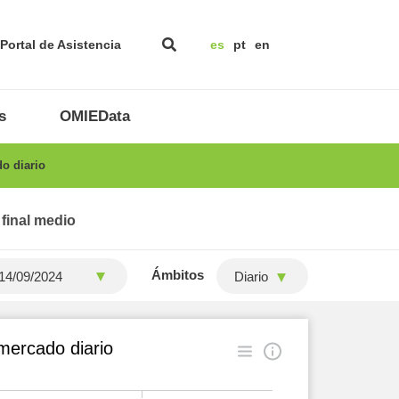
Portal de Asistencia
es
pt
en
s
OMIEData
o diario
 final medio
Ámbitos
Diario
mercado diario