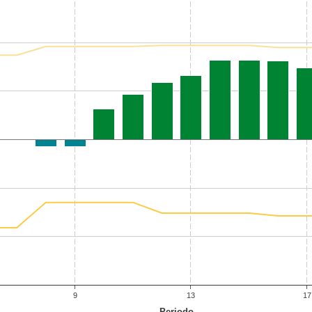
9
13
17
Periodo