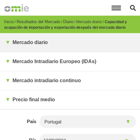
Pasar
al
contenido
principal
Breadcrumb
Inicio
Resultados del Mercado
Diario
Mercado diario
Capacidad y
ocupación de importación y exportación después del mercado diario
Mercado diario
Mercado Intradiario Europeo (IDAs)
Mercado intradiario continuo
Precio final medio
País