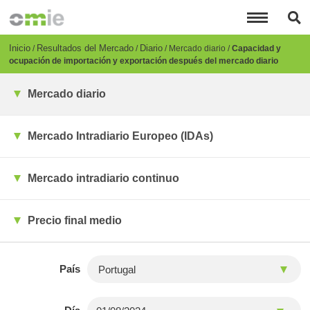
Pasar
al
contenido
principal
Breadcrumb
Inicio
Resultados del Mercado
Diario
Mercado diario
Capacidad y
ocupación de importación y exportación después del mercado diario
Mercado diario
Mercado Intradiario Europeo (IDAs)
Mercado intradiario continuo
Precio final medio
País