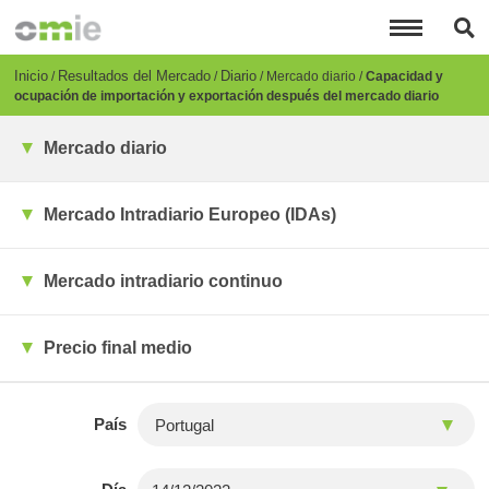
Pasar
al
contenido
principal
Breadcrumb
Inicio
Resultados del Mercado
Diario
Mercado diario
Capacidad y
ocupación de importación y exportación después del mercado diario
Mercado diario
Mercado Intradiario Europeo (IDAs)
Mercado intradiario continuo
Precio final medio
País