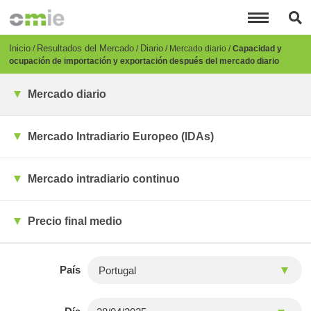
Pasar
al
contenido
principal
Breadcrumb
Inicio
Resultados del Mercado
Diario
Mercado diario
Capacidad y
ocupación de importación y exportación después del mercado diario
Mercado diario
Mercado Intradiario Europeo (IDAs)
Mercado intradiario continuo
Precio final medio
País