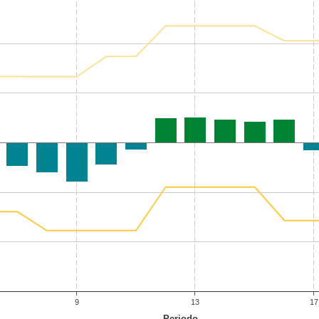
9
13
17
Periodo