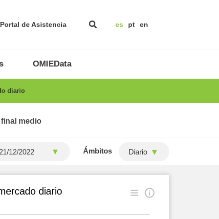
Portal de Asistencia
es
pt
en
s
OMIEData
o diario
 final medio
Ámbitos
Diario
mercado diario